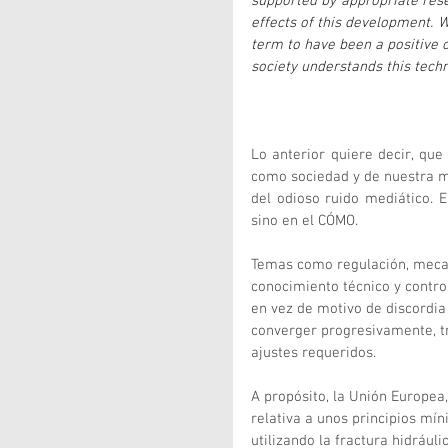
supported by appropriate rese
effects of this development. W
term to have been a positive o
society understands this tech
Lo anterior quiere decir, que
como sociedad y de nuestra ma
del odioso ruido mediático. E
sino en el CÓMO.
Temas como regulación, mecani
conocimiento técnico y contro
en vez de motivo de discordia
converger progresivamente, tr
ajustes requeridos.
A propósito, la Unión Europe
relativa a unos principios mí
utilizando la fractura hidrául