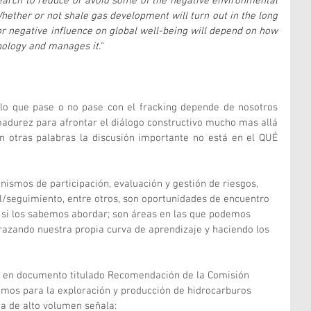
arch to reduce or avoid some of the negative environmental 
hether or not shale gas development will turn out in the long 
r negative influence on global well-being will depend on how 
nology and manages it."
 lo que pase o no pase con el fracking depende de nosotros 
durez para afrontar el diálogo constructivo mucho mas allá 
n otras palabras la discusión importante no está en el QUÉ 
smos de participación, evaluación y gestión de riesgos, 
l/seguimiento, entre otros, son oportunidades de encuentro 
 si los sabemos abordar; son áreas en las que podemos 
azando nuestra propia curva de aprendizaje y haciendo los 
a, en documento titulado Recomendación de la Comisión 
nimos para la exploración y producción de hidrocarburos 
ica de alto volumen señala: