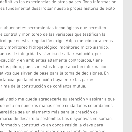
finitivo las experiencias de otros países. Toda información 
 es fundamental desarrollar nuestra propia historia de éxito 
ten abundantes herramientas tecnológicas que permiten 
 control y monitoreo de las variables que testifican la 
trol que nuestra regulación exige. Valga mencionar apenas 
o y monitoreo hidrogeológico, monitoreo micro sísmico, 
ebas de integridad y sísmica de alta resolución, por 
caución y en ambientes altamente controlados, tiene 
ectos piloto, pues son estos los que aportan información 
etivos que sirven de base para la toma de decisiones. En 
rtancia que la información fluya entre las partes 
prima de la construcción de confianza mutua.
nal y solo me queda agradecerle su atención y aspirar a que 
que está en nuestras manos como ciudadanos colombianos 
nergética sea un elemento más para la creación de 
 marco de desarrollo sostenible. Las disyuntivas no suman. 
nformado y constructivo en dónde reside la clave para 
ing y de paso en muchos otros en que también tenemos 